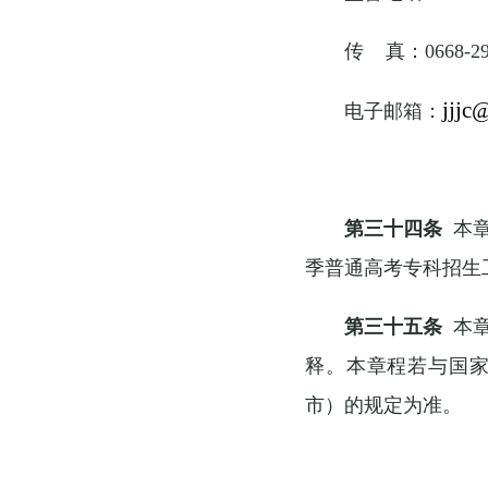
传 真：0668-29
jjjc
电子邮箱：
第三十四条
本章
季普通高考专科招生
第三十五条
本章
释。本章程若与国
市）的规定为准。